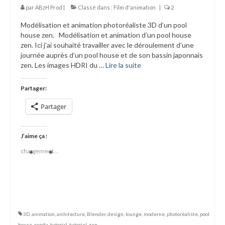
par
ABzH Prod
|
Classé dans :
Film d'animation
|
2
Modélisation et animation photoréaliste 3D d’un pool
house zen. Modélisation et animation d’un pool house
zen. Ici j’ai souhaité travailler avec le déroulement d’une
journée auprès d’un pool house et de son bassin japonnais
zen. Les images HDRI du …
Lire la suite­­
Partager:
Partager
J’aime ça :
chargement…
3D
,
animation
,
architecture
,
Blender
,
design
,
lounge
,
moderne
,
photoréaliste
,
pool
house
,
rendu
,
tutorial
,
tutoriel
,
zen