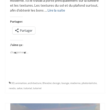
moderne. Ici le travail a porté principalement sur la lumière
et les textures. Les textures du sol et du plafond surtout,
afin d’obtenir les bons …
Lire la suite­­
Partager:
Partager
J’aime ça :
chargement…
3D
,
animation
,
architecture
,
Blender
,
design
,
lounge
,
moderne
,
photoréaliste
,
rendu
,
salon
,
tutorial
,
tutoriel