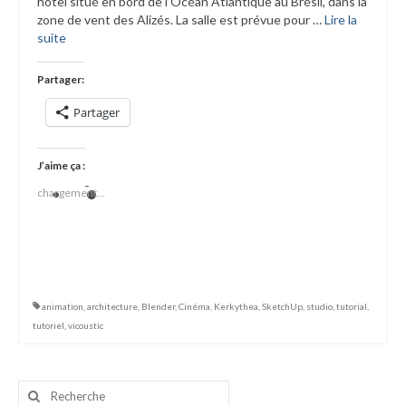
hôtel situé en bord de l’Océan Atlantique au Brésil, dans la
zone de vent des Alizés. La salle est prévue pour …
Lire la
suite­­
Partager:
Partager
J’aime ça :
chargement…
animation
,
architecture
,
Blender
,
Cinéma
,
Kerkythea
,
SketchUp
,
studio
,
tutorial
,
tutoriel
,
vicoustic
Rechercher